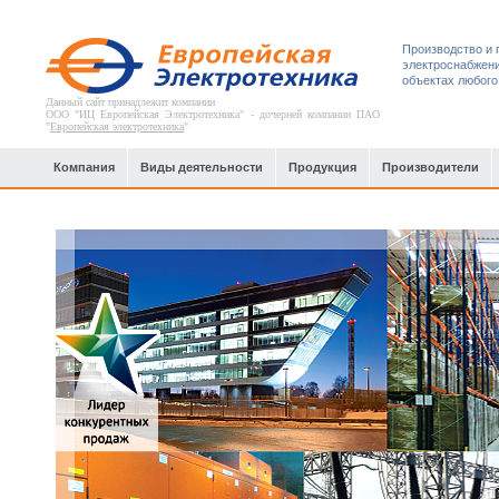
Производство и 
электроснабжени
объектах любого
Данный сайт принадлежит компании
ООО "ИЦ Европейская Электротехника" - дочерней компании ПАО
"
Европейская электротехника
"
Компания
Виды деятельности
Продукция
Производители