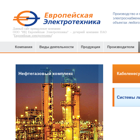
Производство и 
электроснабжени
объектах любого
Данный сайт принадлежит компании
ООО "ИЦ Европейская Электротехника" - дочерней компании ПАО
"
Европейская электротехника
"
Компания
Виды деятельности
Продукция
Производители
Нефтегазовый комплекс
Кабеленес
Системы л