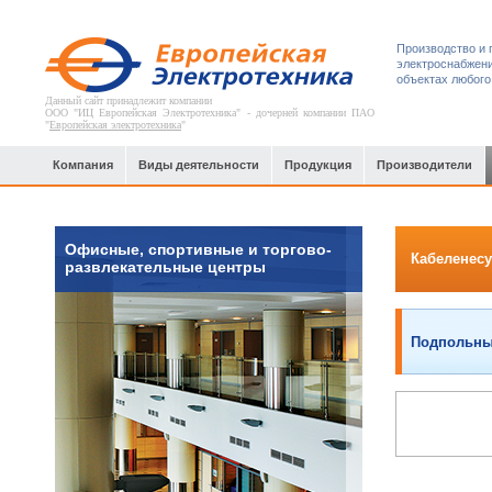
Производство и 
электроснабжени
объектах любого
Данный сайт принадлежит компании
ООО "ИЦ Европейская Электротехника" - дочерней компании ПАО
"
Европейская электротехника
"
Компания
Виды деятельности
Продукция
Производители
Офисные, спортивные и торгово-
Кабеленесу
развлекательные центры
Подпольны