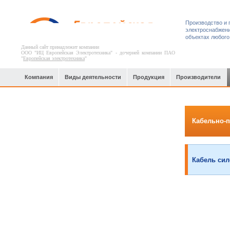
Производство и 
электроснабжени
объектах любого
Данный сайт принадлежит компании
ООО "ИЦ Европейская Электротехника" - дочерней компании ПАО
"
Европейская электротехника
"
Компания
Виды деятельности
Продукция
Производители
Офисные, спортивные и торгово-
Кабельно-
развлекательные центры
Кабель сило