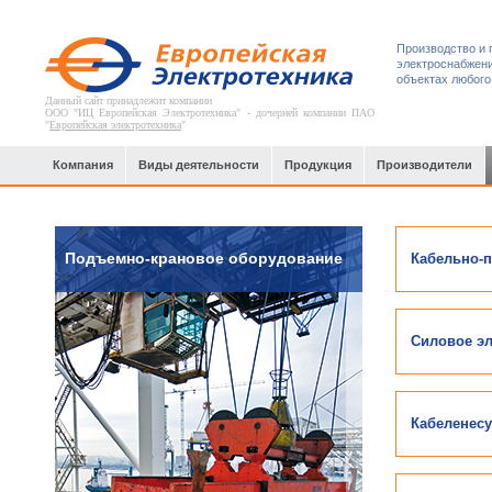
Производство и 
электроснабжени
объектах любого
Данный сайт принадлежит компании
ООО "ИЦ Европейская Электротехника" - дочерней компании ПАО
"
Европейская электротехника
"
Компания
Виды деятельности
Продукция
Производители
Подъемно-крановое оборудование
Кабельно-
Силовое э
Кабеленесу