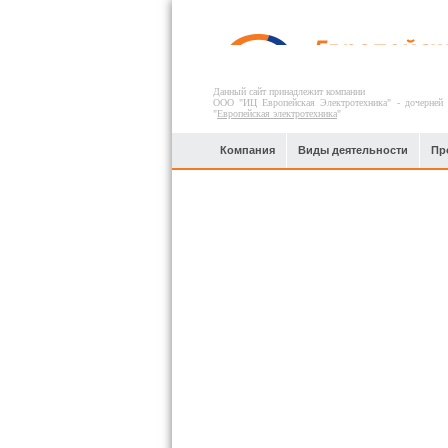
Данный сайт принадлежит компании
ООО "ИЦ Европейская Электротехника" - дочерней
"
Европейская электротехника
"
Компания
Виды деятельности
Пр
Сельскохозяйственная
промышленность