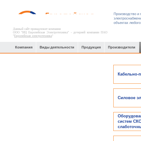
Производство и 
электроснабжени
объектах любого
Данный сайт принадлежит компании
ООО "ИЦ Европейская Электротехника" - дочерней компании ПАО
"
Европейская электротехника
"
Компания
Виды деятельности
Продукция
Производители
Целлюлозно-бумажные комбинаты
Кабельно-
Силовое э
Оборудова
систем СКС
слаботочн