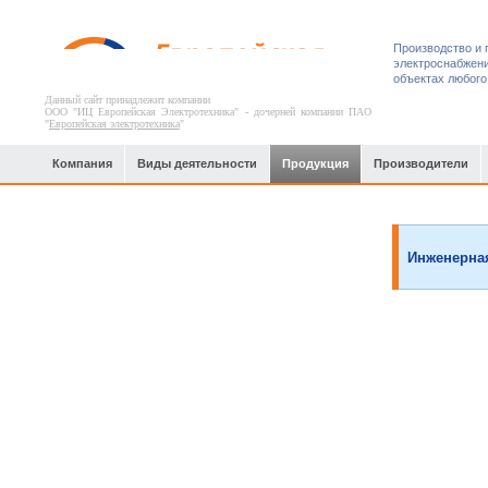
Производство и 
электроснабжени
объектах любого
Данный сайт принадлежит компании
ООО "ИЦ Европейская Электротехника" - дочерней компании ПАО
"
Европейская электротехника
"
Компания
Виды деятельности
Продукция
Производители
Гражданское строительство
Инженерная