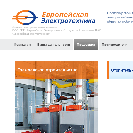
Производство и 
электроснабжени
объектах любого
Данный сайт принадлежит компании
ООО "ИЦ Европейская Электротехника" - дочерней компании ПАО
"
Европейская электротехника
"
Компания
Виды деятельности
Продукция
Производители
Гражданское строительство
Отопитель