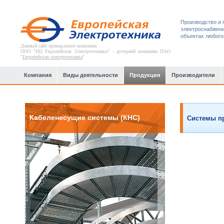
Производство и 
электроснабжени
объектах любого
Данный сайт принадлежит компании
ООО "ИЦ Европейская Электротехника" - дочерней компании ПАО
"
Европейская электротехника
"
Компания
Виды деятельности
Продукция
Производители
Кабеленесущие системы (КНС)
Системы п