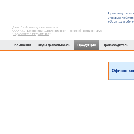
Производство и 
электроснабжени
объектах любого
Данный сайт принадлежит компании
ООО "ИЦ Европейская Электротехника" - дочерней компании ПАО
"
Европейская электротехника
"
Компания
Виды деятельности
Продукция
Производители
Системы электроосвещения
Офисно-ад