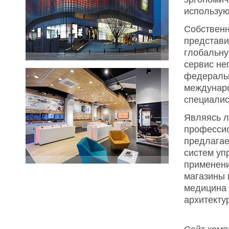
использую
Собственн
представи
глобальну
сервис не
федеральн
междунар
специалис
Являясь л
профессио
предлагае
систем уп
применени
магазины 
медицина 
архитекту