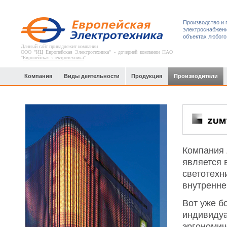
Производство и 
электроснабжени
объектах любого
Данный сайт принадлежит компании
ООО "ИЦ Европейская Электротехника" - дочерней компании ПАО
"
Европейская электротехника
"
Компания
Виды деятельности
Продукция
Производители
Компания 
является
светотехн
внутренне
Вот уже б
индивидуа
эргономич