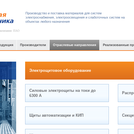
Производство и поставка материалов для систем
электроснабжения, электроосвещения и слаботочных систем на
объектах любого назначения
 компании ПАО
одукция
Производители
Отраслевые направления
Реализованные п
Электрощитовое оборудование
Силовые электрощиты на токи до
Распр
6300 А
Щиты автоматизации и КИП
Секци