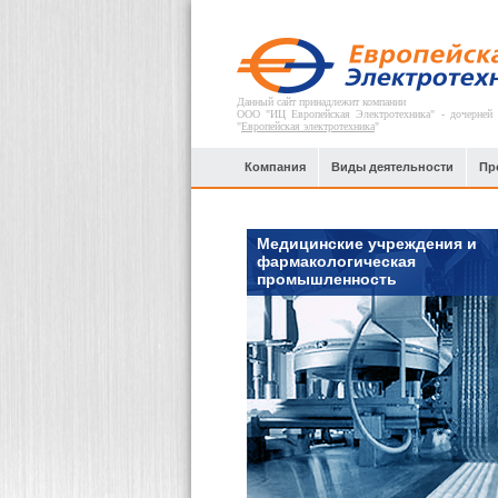
Данный сайт принадлежит компании
ООО "ИЦ Европейская Электротехника" - дочерней
"
Европейская электротехника
"
Компания
Виды деятельности
Пр
Медицинские учреждения и
фармакологическая
промышленность