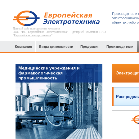
Производство и 
электроснабжени
объектах любого
Данный сайт принадлежит компании
ООО "ИЦ Европейская Электротехника" - дочерней компании ПАО
"
Европейская электротехника
"
Компания
Виды деятельности
Продукция
Производители
Медицинские учреждения и
фармакологическая
Электрощи
промышленность
Распредел