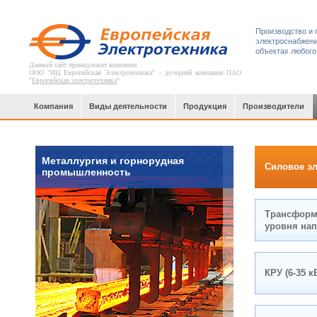
Производство и 
электроснабжени
объектах любого
Данный сайт принадлежит компании
ООО "ИЦ Европейская Электротехника" - дочерней компании ПАО
"
Европейская электротехника
"
Компания
Виды деятельности
Продукция
Производители
Металлургия и горнорудная
Силовое э
промышленность
Трансформ
уровня нап
КРУ (6-35 к