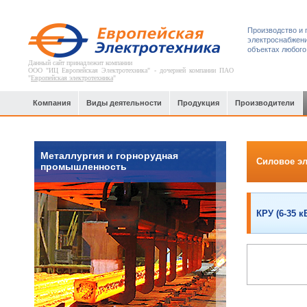
Производство и 
электроснабжени
объектах любого
Данный сайт принадлежит компании
ООО "ИЦ Европейская Электротехника" - дочерней компании ПАО
"
Европейская электротехника
"
Компания
Виды деятельности
Продукция
Производители
Металлургия и горнорудная
Силовое э
промышленность
КРУ (6-35 к