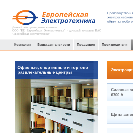
Производство и 
электроснабжени
объектах любого
Данный сайт принадлежит компании
ООО "ИЦ Европейская Электротехника" - дочерней компании ПАО
"
Европейская электротехника
"
Компания
Виды деятельности
Продукция
Производители
Офисные, спортивные и торгово-
Электрощи
развлекательные центры
Силовые эл
6300 А
Щиты авто