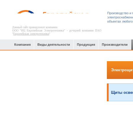
Производство и 
электроснабжени
объектах любого
Данный сайт принадлежит компании
ООО "ИЦ Европейская Электротехника" - дочерней компании ПАО
"
Европейская электротехника
"
Компания
Виды деятельности
Продукция
Производители
Офисные, спортивные и торгово-
Электрощи
развлекательные центры
Щиты осве