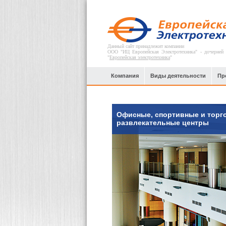
Данный сайт принадлежит компании
ООО "ИЦ Европейская Электротехника" - дочерней
"
Европейская электротехника
"
Компания
Виды деятельности
Пр
Офисные, спортивные и торг
развлекательные центры