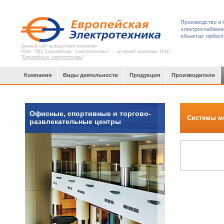
Производство и 
электроснабжени
объектах любого
Данный сайт принадлежит компании
ООО "ИЦ Европейская Электротехника" - дочерней компании ПАО
"
Европейская электротехника
"
Компания
Виды деятельности
Продукция
Производители
Офисные, спортивные и торгово-
Системы м
развлекательные центры