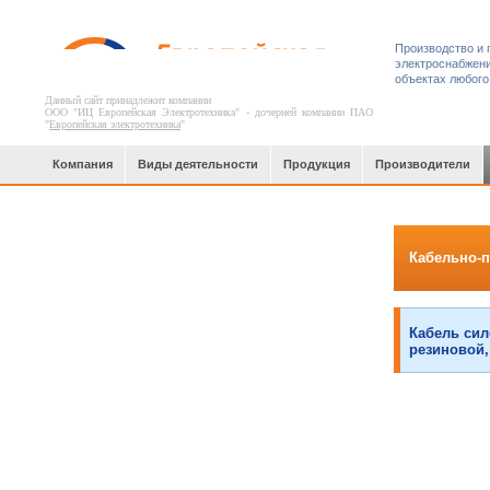
Производство и 
электроснабжени
объектах любого
Данный сайт принадлежит компании
ООО "ИЦ Европейская Электротехника" - дочерней компании ПАО
"
Европейская электротехника
"
Компания
Виды деятельности
Продукция
Производители
Подъемно-крановое оборудование
Кабельно-
Кабель сил
резиновой,