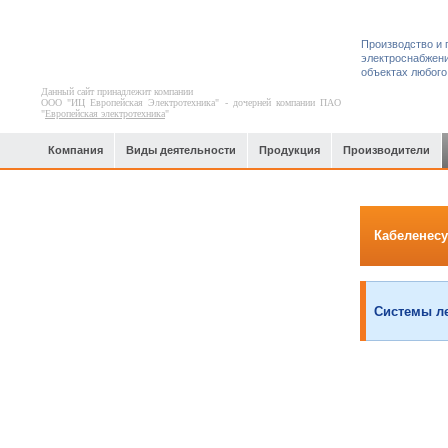
Производство и 
электроснабжени
объектах любого
Данный сайт принадлежит компании
ООО "ИЦ Европейская Электротехника" - дочерней компании ПАО
"
Европейская электротехника
"
Компания
Виды деятельности
Продукция
Производители
Целлюлозно-бумажные комбинаты
Кабеленесу
Системы л